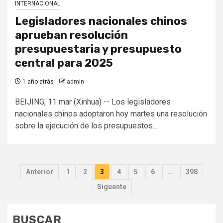
INTERNACIONAL
Legisladores nacionales chinos
aprueban resolución
presupuestaria y presupuesto
central para 2025
1 año atrás
admin
BEIJING, 11 mar (Xinhua) -- Los legisladores
nacionales chinos adoptaron hoy martes una resolución
sobre la ejecución de los presupuestos...
Paginación
Anterior
1
2
3
4
5
6
…
398
de
Siguente
entradas
BUSCAR