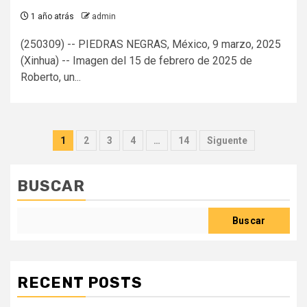
1 año atrás
admin
(250309) -- PIEDRAS NEGRAS, México, 9 marzo, 2025
(Xinhua) -- Imagen del 15 de febrero de 2025 de
Roberto, un...
Paginación
1
2
3
4
…
14
Siguente
de
entradas
BUSCAR
Buscar
RECENT POSTS