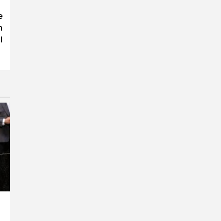
e
n
l