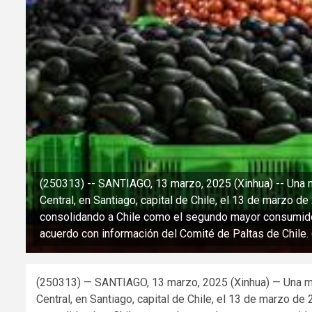
(250313) -- SANTIAGO, 13 marzo, 2025 (Xinhua) -- Una 
Central, en Santiago, capital de Chile, el 13 de marzo d
consolidando a Chile como el segundo mayor consumido
acuerdo con información del Comité de Paltas de Chile. (X
(250313) — SANTIAGO, 13 marzo, 2025 (Xinhua) — Una mu
Central, en Santiago, capital de Chile, el 13 de marzo de