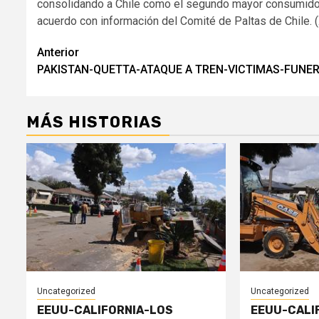
consolidando a Chile como el segundo mayor consumidor
acuerdo con información del Comité de Paltas de Chile. (Xi
Navegación
Anterior
PAKISTAN-QUETTA-ATAQUE A TREN-VICTIMAS-FUNE
de
entradas
MÁS HISTORIAS
Uncategorized
Uncategorized
EEUU-CALIFORNIA-LOS
EEUU-CALI