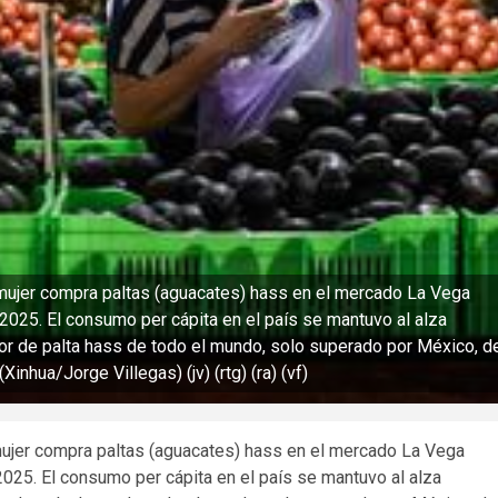
mujer compra paltas (aguacates) hass en el mercado La Vega
e 2025. El consumo per cápita en el país se mantuvo al alza
r de palta hass de todo el mundo, solo superado por México, d
inhua/Jorge Villegas) (jv) (rtg) (ra) (vf)
jer compra paltas (aguacates) hass en el mercado La Vega
 2025. El consumo per cápita en el país se mantuvo al alza