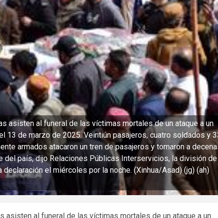
 asisten al funeral de las víctimas mortales de un ataque a un
n, el 13 de marzo de 2025. Veintiún pasajeros, cuatro soldados y 
mente armados atacaron un tren de pasajeros y tomaron a decena
 del país, dijo Relaciones Públicas Interservicios, la división de
declaración el miércoles por la noche. (Xinhua/Asad) (jg) (ah)
asisten al funeral de las víctimas mortales de un ataque a un