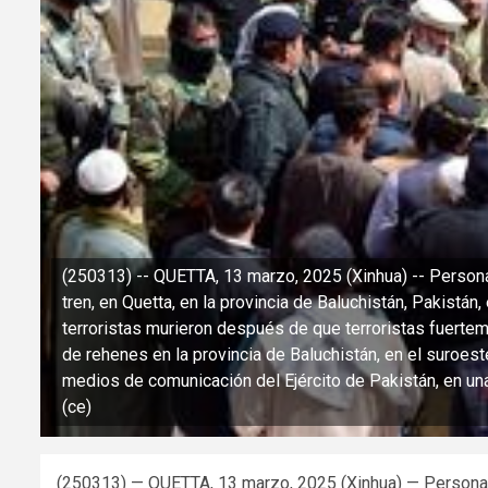
(250313) -- QUETTA, 13 marzo, 2025 (Xinhua) -- Personas
tren, en Quetta, en la provincia de Baluchistán, Pakistá
terroristas murieron después de que terroristas fuerte
de rehenes en la provincia de Baluchistán, en el suroeste
medios de comunicación del Ejército de Pakistán, en una 
(ce)
(250313) — QUETTA, 13 marzo, 2025 (Xinhua) — Personas 